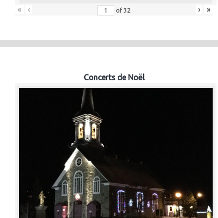
«
‹
›
»
of
32
Concerts de Noël