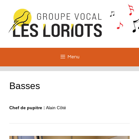
Aller
au
contenu
Menu
Basses
Chef de pupitre :
Alain Côté