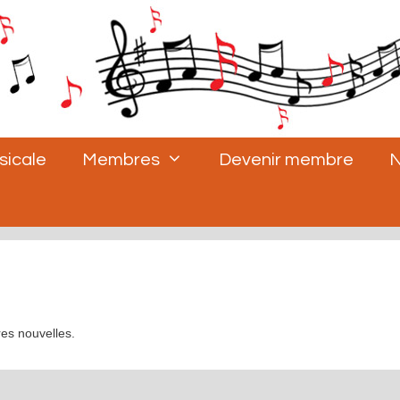
sicale
Membres
Devenir membre
N
res nouvelles.