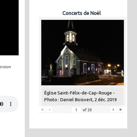
Concerts de Noël
ersion
Église Saint-Félix-de-Cap-Rouge -
Photo : Daniel Boisvert, 2 déc. 2019
«
‹
›
»
of
20