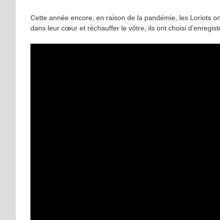
Cette année encore, en raison de la pandémie, les Loriots o
dans leur cœur et réchauffer le vôtre, ils ont choisi d’enregist