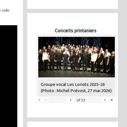
e vide
Concerts printaniers
Groupe vocal Les Loriots 2025-26
(Photo : Michel Prévost, 27 mai 2026)
«
‹
›
»
of
32