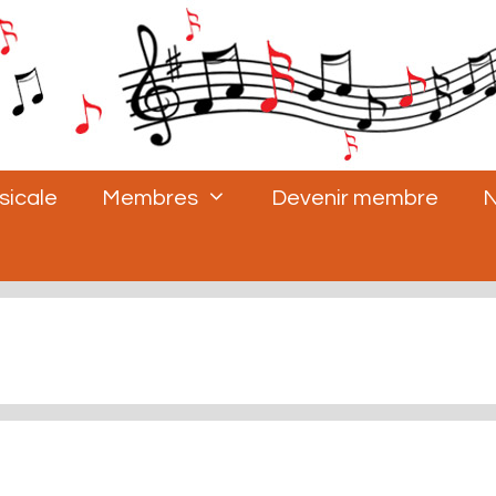
sicale
Membres
Devenir membre
N