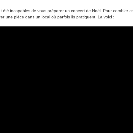
nt été incapables de vous préparer un concert de Noël. Pour combler c
rer une pièce dans un local où parfois ils pratiquent. La voici :