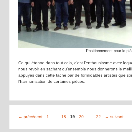
Positionnement pour la pièc
Ce qui étonne dans tout cela, c’est l’enthousiasme avec le
nous revoir en sachant qu’ensemble nous donnerons le meil
appuyés dans cette tâche par de formidables artistes que so
l’harmonisation de certaines pièces.
Page
Page
Page
Page
Page
←
précédent
1
…
18
19
20
…
22
→
suivant