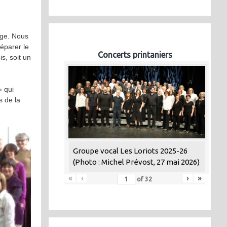
e
ige. Nous
éparer le
Concerts printaniers
s, soit un
» qui
s de la
Groupe vocal Les Loriots 2025-26
(Photo : Michel Prévost, 27 mai 2026)
«
‹
›
»
of
32