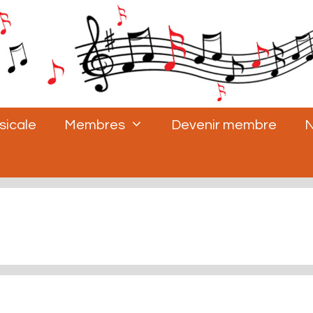
sicale
Membres
Devenir membre
N