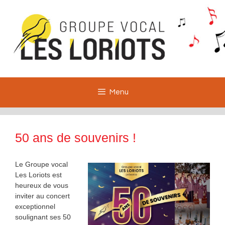
Aller
au
contenu
Menu
50 ans de souvenirs !
Le Groupe vocal
Les Loriots est
heureux de vous
inviter au concert
exceptionnel
soulignant ses 50