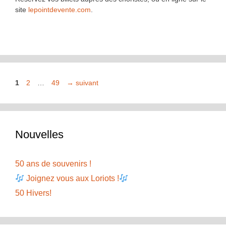
site
lepointdevente.com
.
Page
Page
Page
1
2
…
49
→
suivant
Nouvelles
50 ans de souvenirs !
Joignez vous aux Loriots !
50 Hivers!