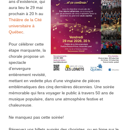
ans d’existence, qui
aura lieu le 29 mai
prochain à 20 h au
Théâtre de la Cité
universitaire à
Québec
.
Pour célébrer cette
étape marquante, la
chorale propose un
spectacle
d’envergure
entièrement revisité,
mettant en vedette plus d’une vingtaine de pièces
emblématiques des cinq dernières décennies. Une soirée
mémorable qui fera voyager le public à travers 50 ans de
musique populaire, dans une atmosphère festive et
chaleureuse.
Ne manquez pas cette soirée!
Réservez vos billets auprès des choristes, ou en ligne sur le