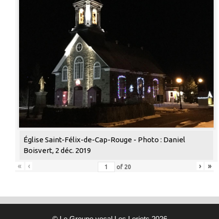
Église Saint-Félix-de-Cap-Rouge - Photo : Daniel
Boisvert, 2 déc. 2019
«
‹
›
»
of
20
© Le Groupe vocal Les Loriots 2026