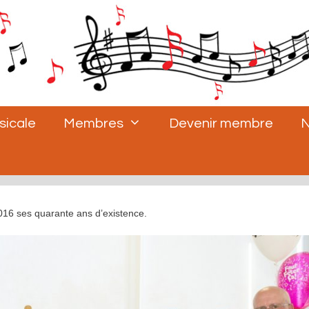
sicale
Membres
Devenir membre
N
016 ses quarante ans d’existence.