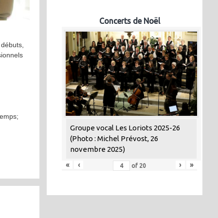
Concerts de Noël
t débuts,
sionnels
ntemps;
Groupe vocal Les Loriots 2025-26
(Photo : Michel Prévost, 26
novembre 2025)
«
‹
›
»
of
20