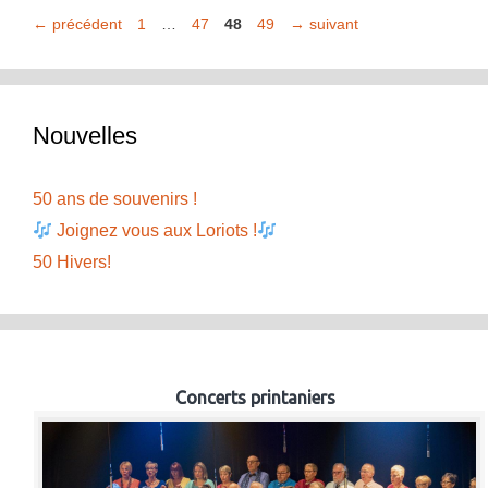
Page
Page
Page
Page
←
précédent
1
…
47
48
49
→
suivant
Nouvelles
50 ans de souvenirs !
Joignez vous aux Loriots !
50 Hivers!
Concerts printaniers