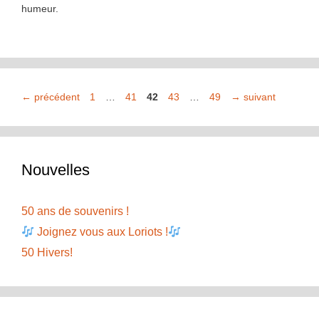
humeur.
Page
Page
Page
Page
Page
←
précédent
1
…
41
42
43
…
49
→
suivant
Nouvelles
50 ans de souvenirs !
Joignez vous aux Loriots !
50 Hivers!