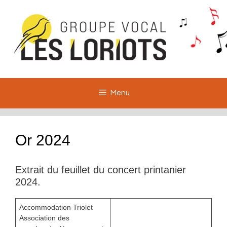
Aller
au
contenu
Menu
Or 2024
Extrait du feuillet du concert printanier
2024.
Accommodation Triolet
Association des