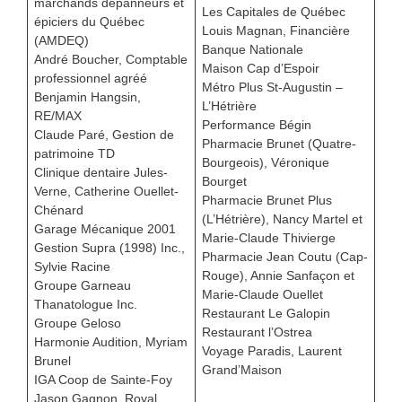
marchands dépanneurs et
Les Capitales de Québec
épiciers du Québec
Louis Magnan, Financière
(AMDEQ)
Banque Nationale
André Boucher, Comptable
Maison Cap d’Espoir
professionnel agréé
Métro Plus St-Augustin –
Benjamin Hangsin,
L’Hétrière
RE/MAX
Performance Bégin
Claude Paré, Gestion de
Pharmacie Brunet (Quatre-
patrimoine TD
Bourgeois), Véronique
Clinique dentaire Jules-
Bourget
Verne, Catherine Ouellet-
Pharmacie Brunet Plus
Chénard
(L’Hétrière), Nancy Martel et
Garage Mécanique 2001
Marie-Claude Thivierge
Gestion Supra (1998) Inc.,
Pharmacie Jean Coutu (Cap-
Sylvie Racine
Rouge), Annie Sanfaçon et
Groupe Garneau
Marie-Claude Ouellet
Thanatologue Inc.
Restaurant Le Galopin
Groupe Geloso
Restaurant l’Ostrea
Harmonie Audition, Myriam
Voyage Paradis, Laurent
Brunel
Grand’Maison
IGA Coop de Sainte-Foy
Jason Gagnon, Royal