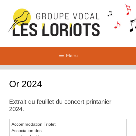
Aller
au
contenu
Menu
Or 2024
Extrait du feuillet du concert printanier
2024.
Accommodation Triolet
Association des