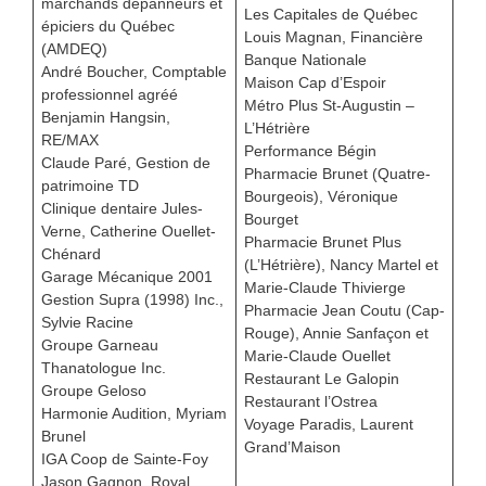
marchands dépanneurs et
Les Capitales de Québec
épiciers du Québec
Louis Magnan, Financière
(AMDEQ)
Banque Nationale
André Boucher, Comptable
Maison Cap d’Espoir
professionnel agréé
Métro Plus St-Augustin –
Benjamin Hangsin,
L’Hétrière
RE/MAX
Performance Bégin
Claude Paré, Gestion de
Pharmacie Brunet (Quatre-
patrimoine TD
Bourgeois), Véronique
Clinique dentaire Jules-
Bourget
Verne, Catherine Ouellet-
Pharmacie Brunet Plus
Chénard
(L’Hétrière), Nancy Martel et
Garage Mécanique 2001
Marie-Claude Thivierge
Gestion Supra (1998) Inc.,
Pharmacie Jean Coutu (Cap-
Sylvie Racine
Rouge), Annie Sanfaçon et
Groupe Garneau
Marie-Claude Ouellet
Thanatologue Inc.
Restaurant Le Galopin
Groupe Geloso
Restaurant l’Ostrea
Harmonie Audition, Myriam
Voyage Paradis, Laurent
Brunel
Grand’Maison
IGA Coop de Sainte-Foy
Jason Gagnon, Royal