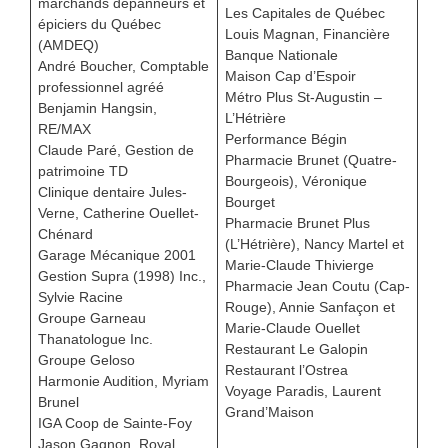
marchands dépanneurs et
Les Capitales de Québec
épiciers du Québec
Louis Magnan, Financière
(AMDEQ)
Banque Nationale
André Boucher, Comptable
Maison Cap d’Espoir
professionnel agréé
Métro Plus St-Augustin –
Benjamin Hangsin,
L’Hétrière
RE/MAX
Performance Bégin
Claude Paré, Gestion de
Pharmacie Brunet (Quatre-
patrimoine TD
Bourgeois), Véronique
Clinique dentaire Jules-
Bourget
Verne, Catherine Ouellet-
Pharmacie Brunet Plus
Chénard
(L’Hétrière), Nancy Martel et
Garage Mécanique 2001
Marie-Claude Thivierge
Gestion Supra (1998) Inc.,
Pharmacie Jean Coutu (Cap-
Sylvie Racine
Rouge), Annie Sanfaçon et
Groupe Garneau
Marie-Claude Ouellet
Thanatologue Inc.
Restaurant Le Galopin
Groupe Geloso
Restaurant l’Ostrea
Harmonie Audition, Myriam
Voyage Paradis, Laurent
Brunel
Grand’Maison
IGA Coop de Sainte-Foy
Jason Gagnon, Royal