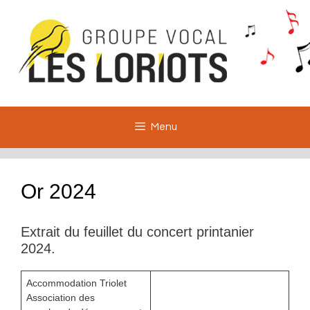
Aller
au
contenu
Menu
Or 2024
Extrait du feuillet du concert printanier
2024.
Accommodation Triolet
Association des