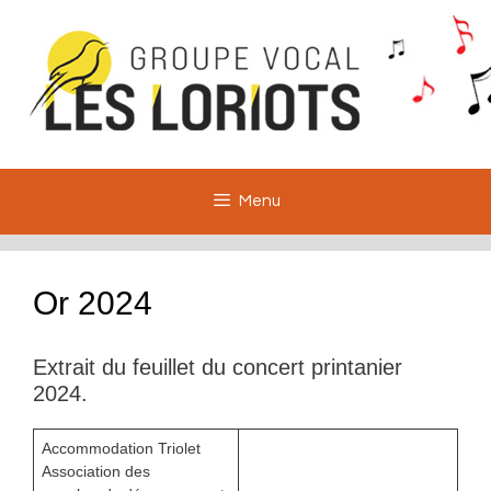
Aller
au
contenu
Menu
Or 2024
Extrait du feuillet du concert printanier
2024.
Accommodation Triolet
Association des