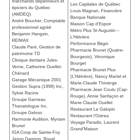
marchands dépanneurs et
Les Capitales de Québec
épiciers du Québec
Louis Magnan, Financière
(AMDEQ)
Banque Nationale
André Boucher, Comptable
Maison Cap d’Espoir
professionnel agréé
Métro Plus St-Augustin –
Benjamin Hangsin,
L’Hétrière
RE/MAX
Performance Bégin
Claude Paré, Gestion de
Pharmacie Brunet (Quatre-
patrimoine TD
Bourgeois), Véronique
Clinique dentaire Jules-
Bourget
Verne, Catherine Ouellet-
Pharmacie Brunet Plus
Chénard
(L’Hétrière), Nancy Martel et
Garage Mécanique 2001
Marie-Claude Thivierge
Gestion Supra (1998) Inc.,
Pharmacie Jean Coutu (Cap-
Sylvie Racine
Rouge), Annie Sanfaçon et
Groupe Garneau
Marie-Claude Ouellet
Thanatologue Inc.
Restaurant Le Galopin
Groupe Geloso
Restaurant l’Ostrea
Harmonie Audition, Myriam
Voyage Paradis, Laurent
Brunel
Grand’Maison
IGA Coop de Sainte-Foy
Jason Gagnon, Royal