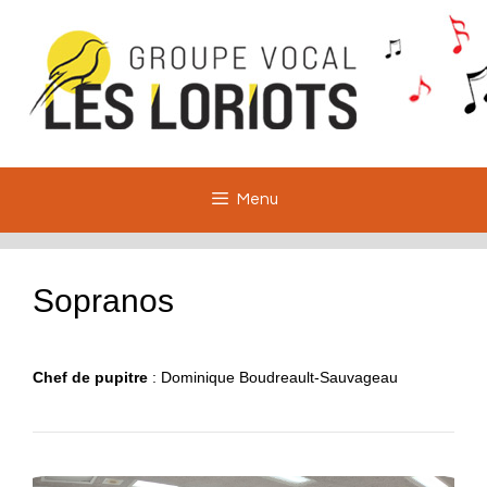
Aller
au
contenu
Menu
Sopranos
Chef de pupitre
: Dominique Boudreault-Sauvageau