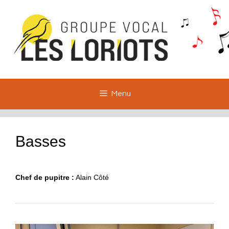
Aller
au
contenu
Menu
Basses
Chef de pupitre :
Alain Côté