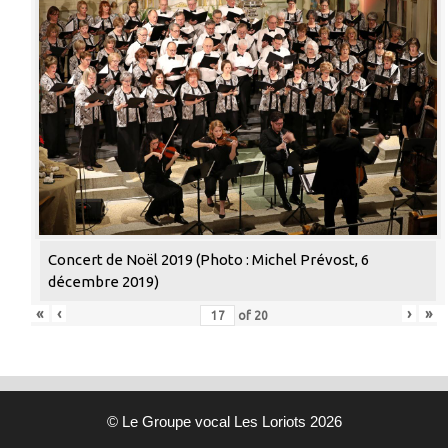
Concert de Noël 2019 (Photo : Michel Prévost, 6
décembre 2019)
«
‹
›
»
of
20
© Le Groupe vocal Les Loriots 2026