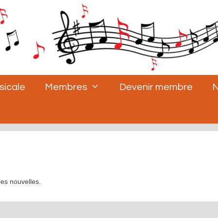
sicale
Membres
Devenir membre
N
res nouvelles.