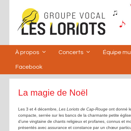
Aller
au
contenu
À propos
Concerts
Équipe mu
Facebook
La magie de Noël
Les 3 et 4 décembre,
Les Loriots de Cap-Rouge
ont donné le
compacte, serrée sur les bancs de la charmante petite église
d’une vingtaine de chants religieux et profanes, connus et m
présentés avec assurance et constance par un chœur particul