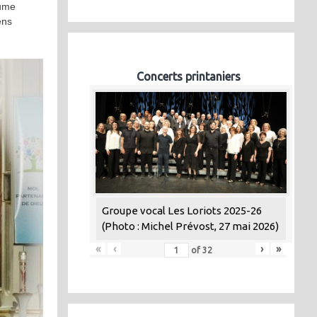
aume
ens
Concerts printaniers
Groupe vocal Les Loriots 2025-26
(Photo : Michel Prévost, 27 mai 2026)
«
‹
›
»
of
32