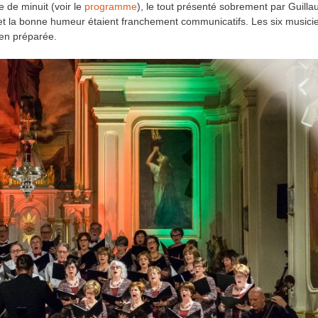
 de minuit (voir le
programme
), le tout présenté sobrement par Guill
 et la bonne humeur étaient franchement communicatifs. Les six musici
bien préparée.