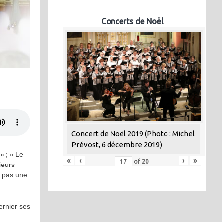
Concerts de Noël
Concert de Noël 2019 (Photo : Michel
Prévost, 6 décembre 2019)
» ; « Le
«
‹
›
»
of
20
ieurs
t pas une
dernier ses