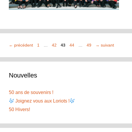
Page
Page
Page
Page
Page
←
précédent
1
…
42
43
44
…
49
→
suivant
Nouvelles
50 ans de souvenirs !
Joignez vous aux Loriots !
50 Hivers!