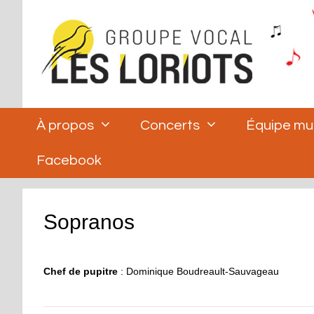
Aller
au
contenu
À propos
Concerts
Équipe mu
Facebook
Sopranos
Chef de pupitre
: Dominique Boudreault-Sauvageau