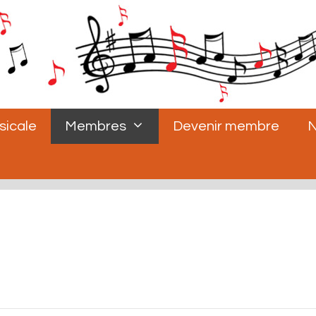
sicale
Membres
Devenir membre
N