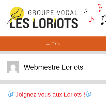
Aller
au
contenu
Menu
Webmestre Loriots
Joignez vous aux Loriots !