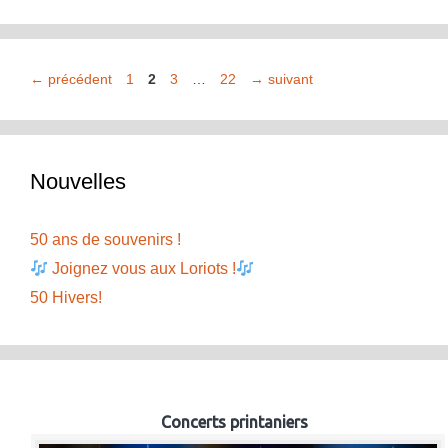
Page
Page
Page
Page
←
précédent
1
2
3
…
22
→
suivant
Nouvelles
50 ans de souvenirs !
Joignez vous aux Loriots !
50 Hivers!
Concerts printaniers