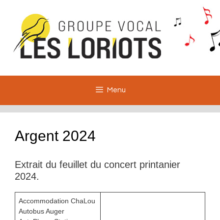
Aller
au
contenu
Menu
Argent 2024
Extrait du feuillet du concert printanier
2024.
Accommodation ChaLou
Autobus Auger