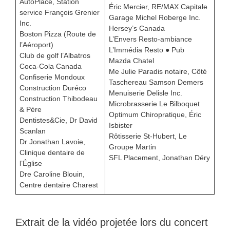
AutoPlace, Station
Éric Mercier, RE/MAX Capitale
service François Grenier
Garage Michel Roberge Inc.
Inc.
Hersey’s Canada
Boston Pizza (Route de
L’Envers Resto-ambiance
l’Aéroport)
L’Immédia Resto ● Pub
Club de golf l’Albatros
Mazda Chatel
Coca-Cola Canada
Me Julie Paradis notaire, Côté
Confiserie Mondoux
Taschereau Samson Demers
Construction Duréco
Menuiserie Delisle Inc.
Construction Thibodeau
Microbrasserie Le Bilboquet
& Père
Optimum Chiropratique, Éric
Dentistes&Cie, Dr David
Isbister
Scanlan
Rôtisserie St-Hubert, Le
Dr Jonathan Lavoie,
Groupe Martin
Clinique dentaire de
SFL Placement, Jonathan Déry
l’Église
Dre Caroline Blouin,
Centre dentaire Charest
Extrait de la vidéo projetée lors du concert