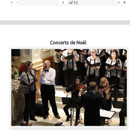
«
‹
›
»
of
32
Concerts de Noël