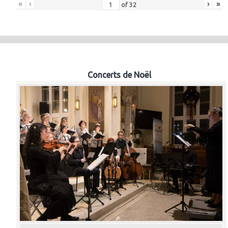
«
‹
›
»
of
32
Concerts de Noël