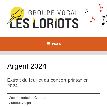
Aller
au
contenu
Menu
Argent 2024
Extrait du feuillet du concert printanier
2024.
Accommodation ChaLou
Autobus Auger