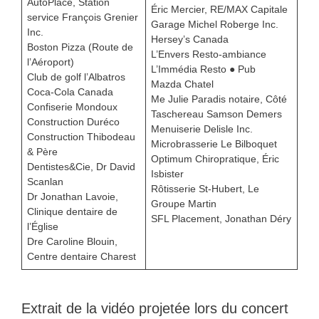
AutoPlace, Station
Éric Mercier, RE/MAX Capitale
service François Grenier
Garage Michel Roberge Inc.
Inc.
Hersey’s Canada
Boston Pizza (Route de
L’Envers Resto-ambiance
l’Aéroport)
L’Immédia Resto ● Pub
Club de golf l’Albatros
Mazda Chatel
Coca-Cola Canada
Me Julie Paradis notaire, Côté
Confiserie Mondoux
Taschereau Samson Demers
Construction Duréco
Menuiserie Delisle Inc.
Construction Thibodeau
Microbrasserie Le Bilboquet
& Père
Optimum Chiropratique, Éric
Dentistes&Cie, Dr David
Isbister
Scanlan
Rôtisserie St-Hubert, Le
Dr Jonathan Lavoie,
Groupe Martin
Clinique dentaire de
SFL Placement, Jonathan Déry
l’Église
Dre Caroline Blouin,
Centre dentaire Charest
Extrait de la vidéo projetée lors du concert