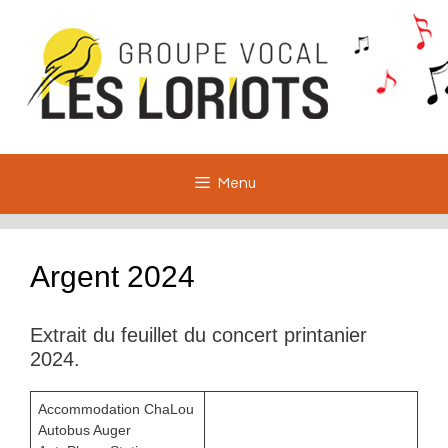
Aller
au
contenu
Menu
Argent 2024
Extrait du feuillet du concert printanier
2024.
Accommodation ChaLou
Autobus Auger