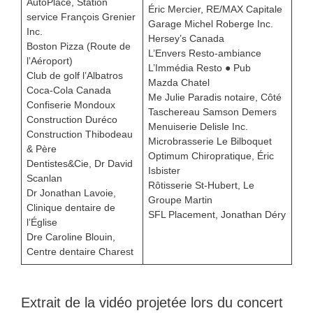
AutoPlace, Station
Éric Mercier, RE/MAX Capitale
service François Grenier
Garage Michel Roberge Inc.
Inc.
Hersey’s Canada
Boston Pizza (Route de
L’Envers Resto-ambiance
l’Aéroport)
L’Immédia Resto ● Pub
Club de golf l’Albatros
Mazda Chatel
Coca-Cola Canada
Me Julie Paradis notaire, Côté
Confiserie Mondoux
Taschereau Samson Demers
Construction Duréco
Menuiserie Delisle Inc.
Construction Thibodeau
Microbrasserie Le Bilboquet
& Père
Optimum Chiropratique, Éric
Dentistes&Cie, Dr David
Isbister
Scanlan
Rôtisserie St-Hubert, Le
Dr Jonathan Lavoie,
Groupe Martin
Clinique dentaire de
SFL Placement, Jonathan Déry
l’Église
Dre Caroline Blouin,
Centre dentaire Charest
Extrait de la vidéo projetée lors du concert