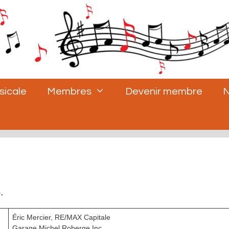
sicale
Membres
Devenir membre
N
.
Éric Mercier, RE/MAX Capitale
Garage Michel Roberge Inc.