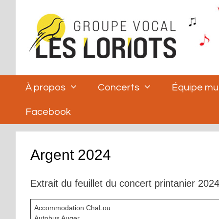
Aller
au
contenu
À propos
Concerts
Équipe mu
Facebook
Argent 2024
Extrait du feuillet du concert printanier 2024
Accommodation ChaLou
Autobus Auger