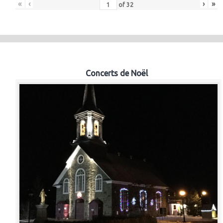
«
‹
›
»
of
32
Concerts de Noël