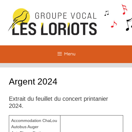
Aller
au
contenu
Menu
Argent 2024
Extrait du feuillet du concert printanier
2024.
Accommodation ChaLou
Autobus Auger