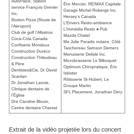
AutoPlace, Station
Éric Mercier, RE/MAX Capitale
service François Grenier
Garage Michel Roberge Inc.
Inc.
Hersey’s Canada
Boston Pizza (Route de
L’Envers Resto-ambiance
l’Aéroport)
L’Immédia Resto ● Pub
Club de golf l’Albatros
Mazda Chatel
Coca-Cola Canada
Me Julie Paradis notaire, Côté
Confiserie Mondoux
Taschereau Samson Demers
Construction Duréco
Menuiserie Delisle Inc.
Construction Thibodeau
Microbrasserie Le Bilboquet
& Père
Optimum Chiropratique, Éric
Dentistes&Cie, Dr David
Isbister
Scanlan
Rôtisserie St-Hubert, Le
Dr Jonathan Lavoie,
Groupe Martin
Clinique dentaire de
SFL Placement, Jonathan Déry
l’Église
Dre Caroline Blouin,
Centre dentaire Charest
Extrait de la vidéo projetée lors du concert