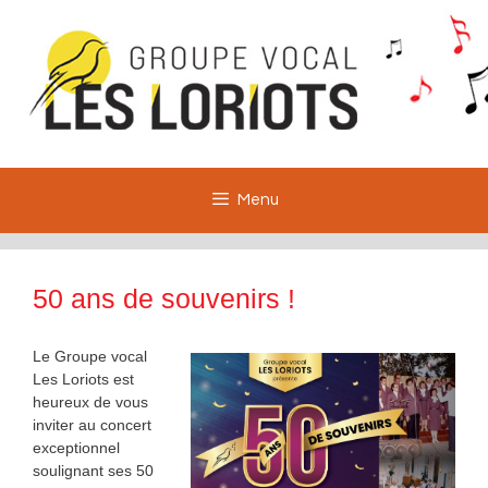
Aller
au
contenu
Menu
50 ans de souvenirs !
Le Groupe vocal
Les Loriots est
heureux de vous
inviter au concert
exceptionnel
soulignant ses 50