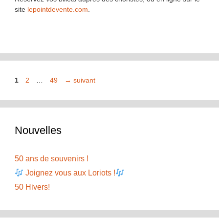
site
lepointdevente.com
.
Page
Page
Page
1
2
…
49
→
suivant
Nouvelles
50 ans de souvenirs !
Joignez vous aux Loriots !
50 Hivers!