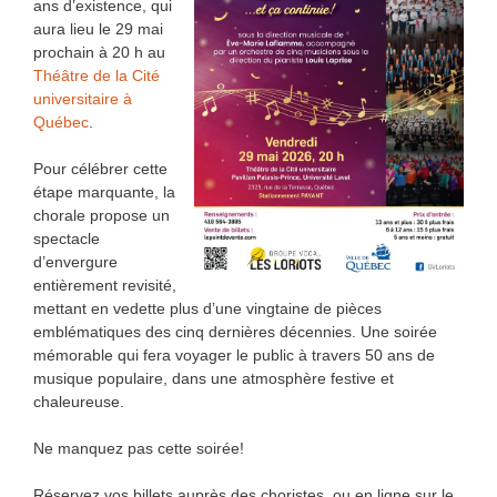
ans d’existence, qui
aura lieu le 29 mai
prochain à 20 h au
Théâtre de la Cité
universitaire à
Québec
.
Pour célébrer cette
étape marquante, la
chorale propose un
spectacle
d’envergure
entièrement revisité,
mettant en vedette plus d’une vingtaine de pièces
emblématiques des cinq dernières décennies. Une soirée
mémorable qui fera voyager le public à travers 50 ans de
musique populaire, dans une atmosphère festive et
chaleureuse.
Ne manquez pas cette soirée!
Réservez vos billets auprès des choristes, ou en ligne sur le