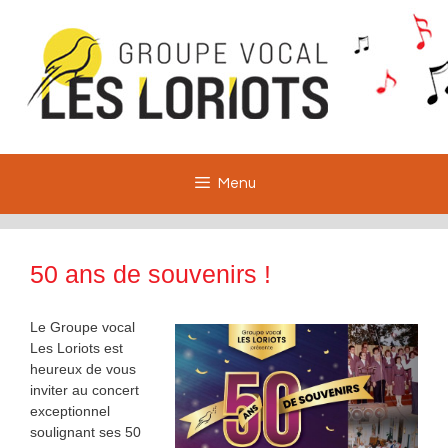
Aller
au
contenu
Menu
50 ans de souvenirs !
Le Groupe vocal
Les Loriots est
heureux de vous
inviter au concert
exceptionnel
soulignant ses 50