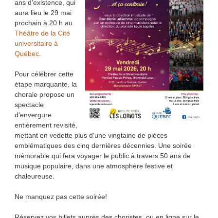
ans d’existence, qui
aura lieu le 29 mai
prochain à 20 h au
Théâtre de la Cité
universitaire à
Québec
.
Pour célébrer cette
étape marquante, la
chorale propose un
spectacle
d’envergure
entièrement revisité,
mettant en vedette plus d’une vingtaine de pièces
emblématiques des cinq dernières décennies. Une soirée
mémorable qui fera voyager le public à travers 50 ans de
musique populaire, dans une atmosphère festive et
chaleureuse.
Ne manquez pas cette soirée!
Réservez vos billets auprès des choristes, ou en ligne sur le