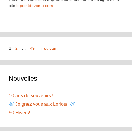
site
lepointdevente.com
.
Page
Page
Page
1
2
…
49
→
suivant
Nouvelles
50 ans de souvenirs !
Joignez vous aux Loriots !
50 Hivers!