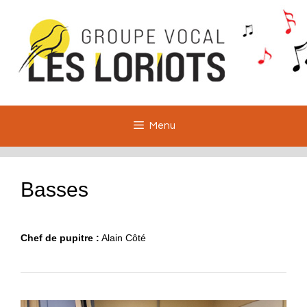
Aller
au
contenu
Menu
Basses
Chef de pupitre :
Alain Côté