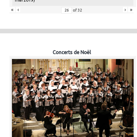
«
‹
›
»
of
32
Concerts de Noël