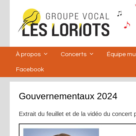
Aller
au
contenu
À propos
Concerts
Équipe mu
Facebook
Gouvernementaux 2024
Extrait du feuillet et de la vidéo du concert 