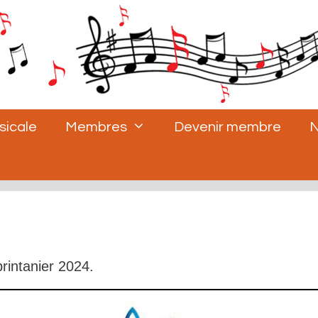
sicale
Membres
Devenir membre
N
printanier 2024.