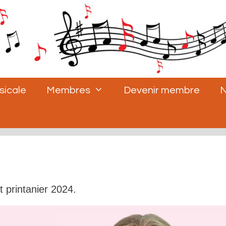
sicale
Membres
Devenir membre
N
t printanier 2024.