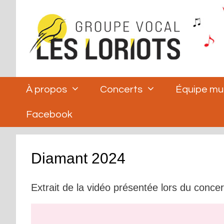
Aller
au
contenu
À propos
Concerts
Équipe mu
Facebook
Diamant 2024
Extrait de la vidéo présentée lors du concer