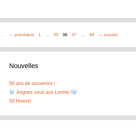
Page
Page
Page
Page
Page
←
précédent
1
…
35
36
37
…
49
→
suivant
Nouvelles
50 ans de souvenirs !
Joignez vous aux Loriots !
50 Hivers!