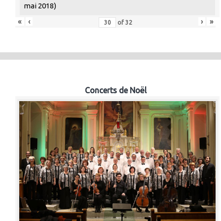
mai 2018)
«
‹
›
»
of
32
Concerts de Noël