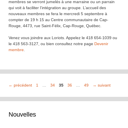
membres se verront jumelés à une marraine ou un parrain
qui voit à faciliter l’intégration au groupe. L’accueil des
nouveaux membres se fera le mercredi 5 septembre à
compter de 19 h 15 au Centre communautaire de Cap-
Rouge, 4473, rue Saint-Félix, Cap-Rouge, Québec.
Venez vous joindre aux Loriots. Appelez le 418 654-1039 ou
le 418 563-3127, ou bien consultez notre page
Devenir
membre
.
Page
Page
Page
Page
Page
←
précédent
1
…
34
35
36
…
49
→
suivant
Nouvelles