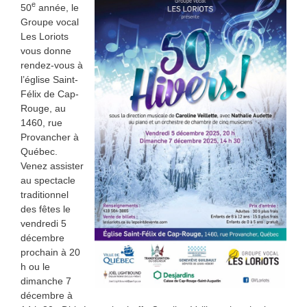
e
50
année, le
Groupe vocal
Les Loriots
vous donne
rendez-vous à
l’église Saint-
Félix de Cap-
Rouge, au
1460, rue
Provancher à
Québec.
Venez assister
au spectacle
traditionnel
des fêtes le
vendredi 5
décembre
prochain à 20
h ou le
dimanche 7
décembre à