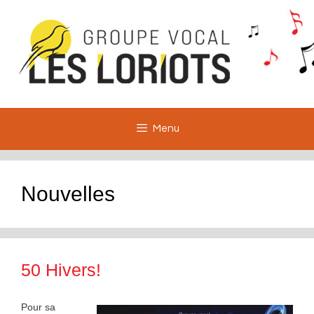
Aller
au
contenu
Menu
Nouvelles
50 Hivers!
Pour sa