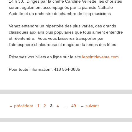
14 h 30. Dirigés par la cheffe Caroline Veillette, les choristes
seront également accompagnés par la pianiste Nathalie
Audette et un orchestre de chambre de cinq musiciens.
Venez entendre un répertoire des plus variés, des grands
classiques aux airs plus populaires que tous aiment entendre
et réentendre. Vous vous laisserez transporter par
l’atmosphère chaleureuse et magique du temps des fêtes.
Réservez vos billets en ligne sur le site
lepointdevente.com
Pour toute information : 418 564-3885
Page
Page
Page
Page
Page
←
précédent
1
2
3
4
…
49
→
suivant