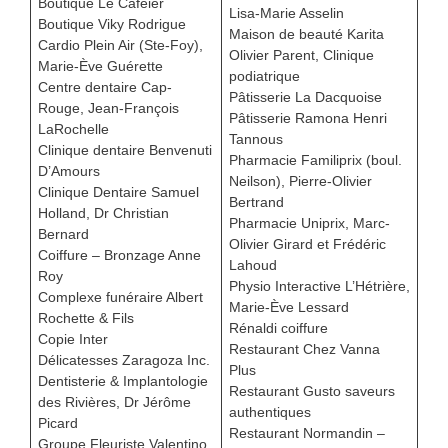
Boutique Le Caféier
Lisa-Marie Asselin
Boutique Viky Rodrigue
Maison de beauté Karita
Cardio Plein Air (Ste-Foy),
Olivier Parent, Clinique
Marie-Ève Guérette
podiatrique
Centre dentaire Cap-
Pâtisserie La Dacquoise
Rouge, Jean-François
Pâtisserie Ramona Henri
LaRochelle
Tannous
Clinique dentaire Benvenuti
Pharmacie Familiprix (boul.
D’Amours
Neilson), Pierre-Olivier
Clinique Dentaire Samuel
Bertrand
Holland, Dr Christian
Pharmacie Uniprix, Marc-
Bernard
Olivier Girard et Frédéric
Coiffure – Bronzage Anne
Lahoud
Roy
Physio Interactive L’Hétrière,
Complexe funéraire Albert
Marie-Ève Lessard
Rochette & Fils
Rénaldi coiffure
Copie Inter
Restaurant Chez Vanna
Délicatesses Zaragoza Inc.
Plus
Dentisterie & Implantologie
Restaurant Gusto saveurs
des Rivières, Dr Jérôme
authentiques
Picard
Restaurant Normandin –
Groupe Fleuriste Valentino