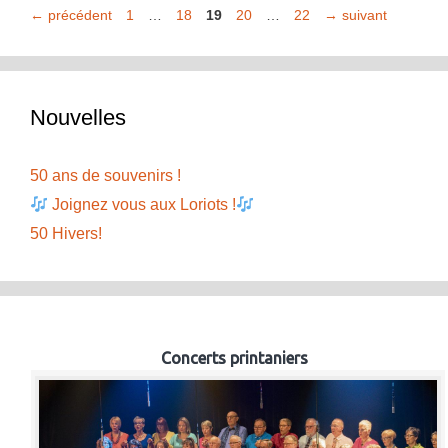
Page
Page
Page
Page
Page
←
précédent
1
…
18
19
20
…
22
→
suivant
Nouvelles
50 ans de souvenirs !
Joignez vous aux Loriots !
50 Hivers!
Concerts printaniers