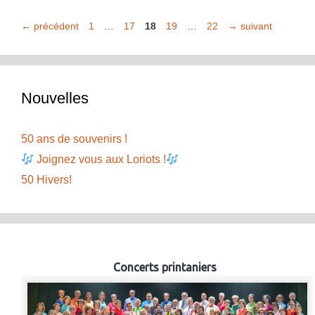
Page
Page
Page
Page
Page
←
précédent
1
…
17
18
19
…
22
→
suivant
Nouvelles
50 ans de souvenirs !
Joignez vous aux Loriots !
50 Hivers!
Concerts printaniers