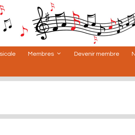
sicale
Membres
Devenir membre
N