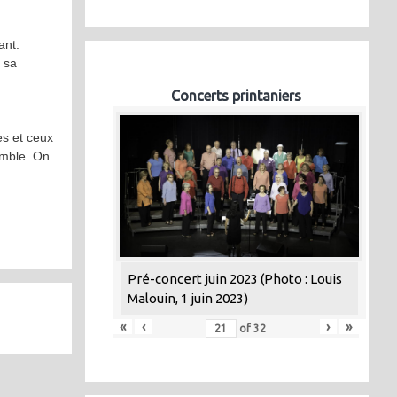
ant.
s sa
Concerts printaniers
es et ceux
emble. On
Pré-concert juin 2023 (Photo : Louis
Malouin, 1 juin 2023)
«
‹
›
»
of
32