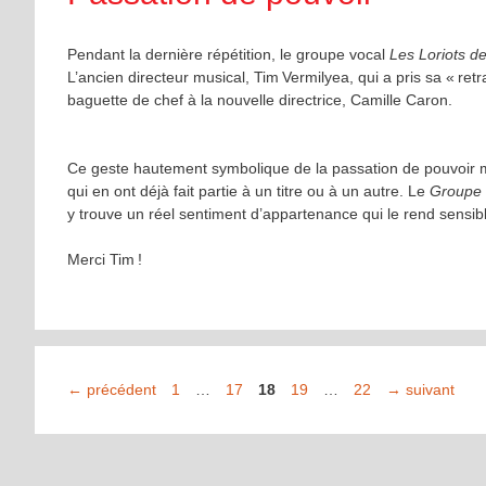
Pendant la dernière répétition, le groupe vocal
Les Loriots d
L’ancien directeur musical, Tim Vermilyea, qui a pris sa « re
baguette de chef à la nouvelle directrice, Camille Caron.
Ce geste hautement symbolique de la passation de pouvoir mo
qui en ont déjà fait partie à un titre ou à un autre. Le
Groupe v
y trouve un réel sentiment d’appartenance qui le rend sensibl
Merci Tim !
Page
Page
Page
Page
Page
←
précédent
1
…
17
18
19
…
22
→
suivant