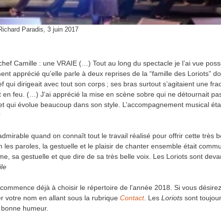
Richard Paradis, 3 juin 2017
amille : une VRAIE (…) Tout au long du spectacle je l’ai vue poss
ment apprécié qu’elle parle à deux reprises de la “famille des Loriots” do
 qui dirigeait avec tout son corps ; ses bras surtout s’agitaient une fra
 en feu. (…) J’ai apprécié la mise en scène sobre qui ne détournait pa
cé et qui évolue beaucoup dans son style. L’accompagnement musical étai
mirable quand on connaît tout le travail réalisé pour offrir cette très b
 les paroles, la gestuelle et le plaisir de chanter ensemble était commu
e, sa gestuelle et que dire de sa très belle voix. Les Loriots sont deva
le
commence déjà à choisir le répertoire de l’année 2018. Si vous désire
r votre nom en allant sous la rubrique
Contact
. Les
Loriots
sont toujour
a bonne humeur.