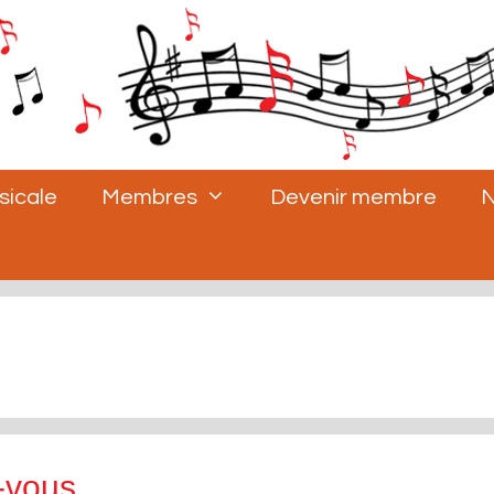
sicale
Membres
Devenir membre
N
-vous