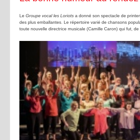
Le
Groupe vocal les Loriots
a donné son spectacle de printem
des plus emballantes. Le répertoire varié de chansons populair
toute nouvelle directrice musicale (Camille Caron) qui fut, de 