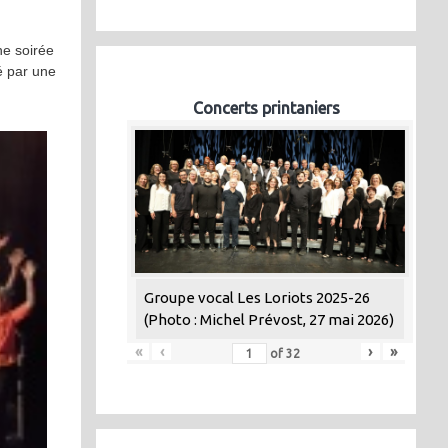
ne soirée
é par une
Concerts printaniers
Groupe vocal Les Loriots 2025-26
(Photo : Michel Prévost, 27 mai 2026)
«
‹
›
»
of
32