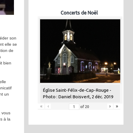
Concerts de Noël
éder son
nt elle se
ction de
s
t bien
elle
nicatif
Église Saint-Félix-de-Cap-Rouge -
nt un
Photo : Daniel Boisvert, 2 déc. 2019
«
‹
›
»
of
20
z vous
s à la