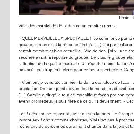
Photo : 
Voici des extraits de deux des commentaires reçus :
« QUEL MERVEILLEUX SPECTACLE ! Je commence par la chef C
groupe, le manier et la réponse était là. (…) J’ai particulière
sentait membre et bien accueillie. Vue de dos, j’ai vu une chef
seconde avant la réponse du groupe. De plus, le groupe était
l’attention de la qualité musicale. Un répertoire bien balan
balancé ; pas trop fort. Merci pour ce beau spectacle. »
Gaby
« Vraiment je constate combien le défi a été relevé de façon ad
prestation. De mon point de vue, tout le monde maîtrisait bien
(…) Camille a dirigé le tout de magnifique façon par son rythm
avenir prometteur, je suis fière de ce qu’ils deviennent. »
Céci
Les
Loriots
ne se reposent pas sur leurs lauriers. Le Groupe 
joindre aux
Loriots
comme choristes, n’hésitez pas à propose
recherche de personnes qui aiment chanter dans la joie et l