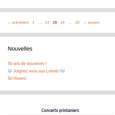
Page
Page
Page
Page
Page
←
précédent
1
…
14
15
16
…
22
→
suivant
Nouvelles
50 ans de souvenirs !
Joignez vous aux Loriots !
50 Hivers!
Concerts printaniers