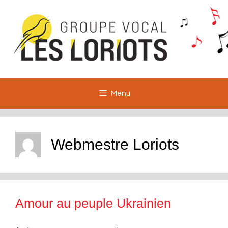
Aller
au
contenu
Menu
Webmestre Loriots
Amour au peuple Ukrainien