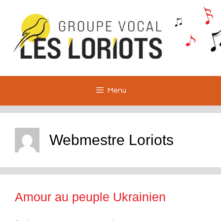
Aller
au
contenu
Menu
Webmestre Loriots
Amour au peuple Ukrainien