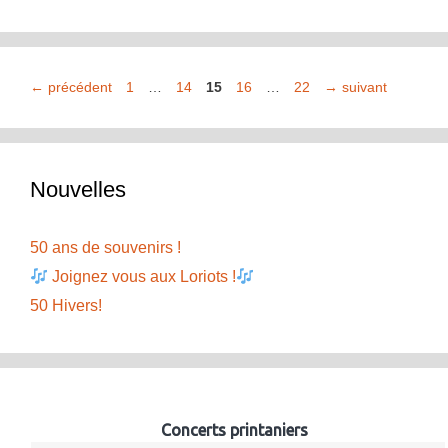
Page
Page
Page
Page
Page
←
précédent
1
…
14
15
16
…
22
→
suivant
Nouvelles
50 ans de souvenirs !
Joignez vous aux Loriots !
50 Hivers!
Concerts printaniers