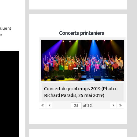
aluent
Concerts printaniers
ce
Concert du printemps 2019 (Photo :
Richard Paradis, 25 mai 2019)
«
‹
›
»
of
32