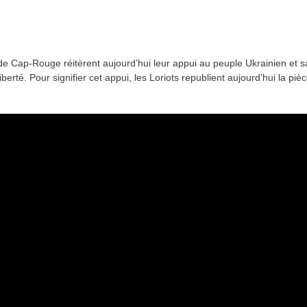
s de Cap-Rouge réitèrent aujourd’hui leur appui au peuple Ukrainien et s
berté. Pour signifier cet appui, les Loriots republient aujourd’hui la piè