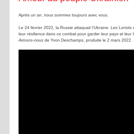
Après un an, nous sommes toujours avec vous.
Le 24 février 2022, la Russie attaquait l’Ukraine. Les Loriot
leur résilience dans ce combat pour garder leur pays et leur li
Aimons-nous
de Yvon Deschamps, produite le 2 mars 2022.