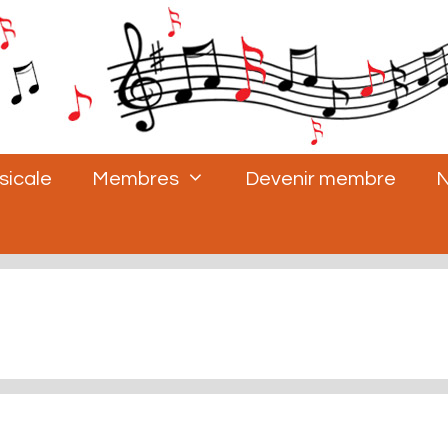
sicale
Membres
Devenir membre
N