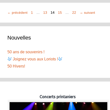
Page
Page
Page
Page
Page
←
précédent
1
…
13
14
15
…
22
→
suivant
Nouvelles
50 ans de souvenirs !
Joignez vous aux Loriots !
50 Hivers!
Concerts printaniers