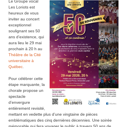
Le Groupe vocal
Les Loriots est
heureux de vous
inviter au concert
exceptionnel
soulignant ses 50
ans d’existence, qui
aura lieu le 29 mai
prochain à 20 h au
Théâtre de la Cité
universitaire à
Québec
.
Pour célébrer cette
étape marquante, la
chorale propose un
spectacle
d’envergure
entièrement revisité,
mettant en vedette plus d’une vingtaine de pièces
emblématiques des cinq dernières décennies. Une soirée
mémorable qui fera voyager le public à travers 50 ans de