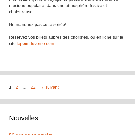
musique populaire, dans une atmosphère festive et
chaleureuse.
Ne manquez pas cette soirée!
Réservez vos billets auprès des choristes, ou en ligne sur le
site
lepointdevente.com
.
Page
Page
Page
1
2
…
22
→
suivant
Nouvelles