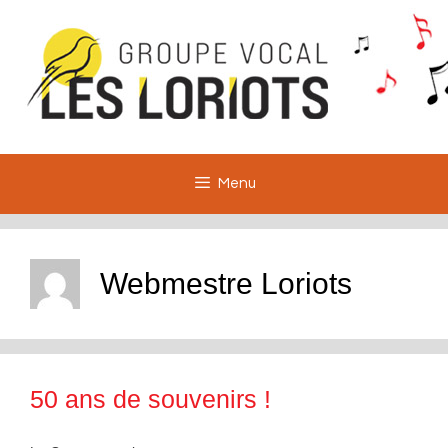
Aller
au
contenu
Menu
Webmestre Loriots
50 ans de souvenirs !