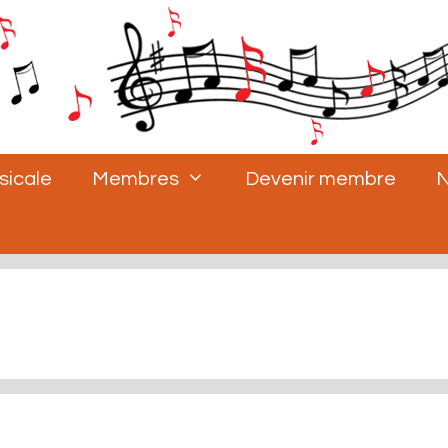
sicale
Membres
Devenir membre
N