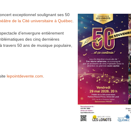
oncert exceptionnel soulignant ses 50
éâtre de la Cité universitaire à Québec
.
 spectacle d’envergure entièrement
emblématiques des cinq dernières
à travers 50 ans de musique populaire,
site
lepointdevente.com
.