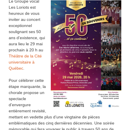
Le Groupe vocal
Les Loriots est
heureux de vous
inviter au concert
exceptionnel
soulignant ses 50
ans d’existence, qui
aura lieu le 29 mai
prochain à 20 h au
Théâtre de la Cité
universitaire à
Québec
.
Pour célébrer cette
étape marquante, la
chorale propose un
spectacle
d’envergure
entièrement revisité,
mettant en vedette plus d’une vingtaine de pièces
emblématiques des cinq dernières décennies. Une soirée
mémorable qui fera voyager le public à travers 50 ans de