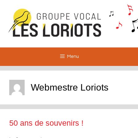
Aller
au
contenu
Menu
Webmestre Loriots
50 ans de souvenirs !