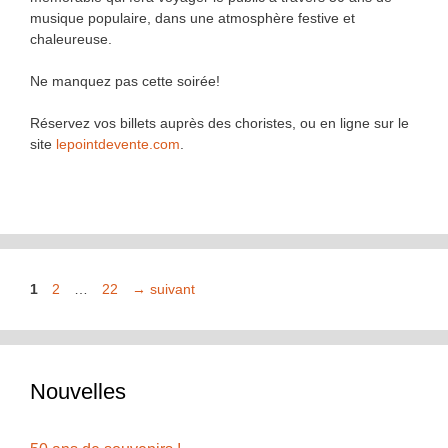
musique populaire, dans une atmosphère festive et
chaleureuse.
Ne manquez pas cette soirée!
Réservez vos billets auprès des choristes, ou en ligne sur le
site
lepointdevente.com
.
Page
Page
Page
1
2
…
22
→
suivant
Nouvelles