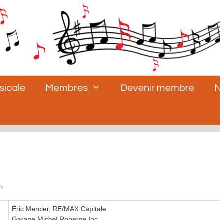
sicale
Membres
Devenir membre
N
.
Éric Mercier, RE/MAX Capitale
Garage Michel Roberge Inc.