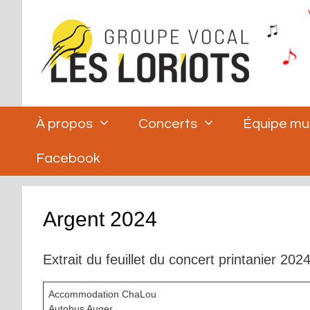
Aller
au
contenu
À propos
Concerts
Équipe mu
Facebook
Argent 2024
Extrait du feuillet du concert printanier 2024
Accommodation ChaLou
Autobus Auger