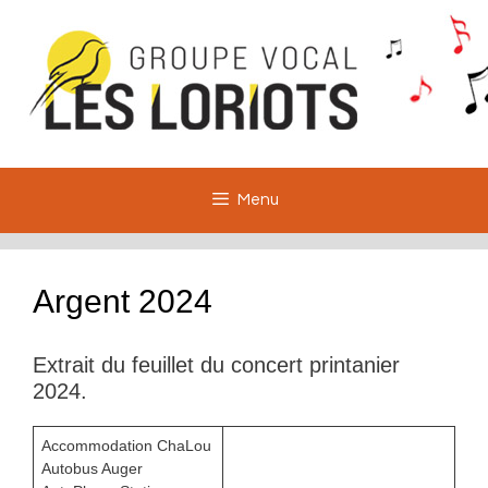
Aller
au
contenu
Menu
Argent 2024
Extrait du feuillet du concert printanier
2024.
Accommodation ChaLou
Autobus Auger