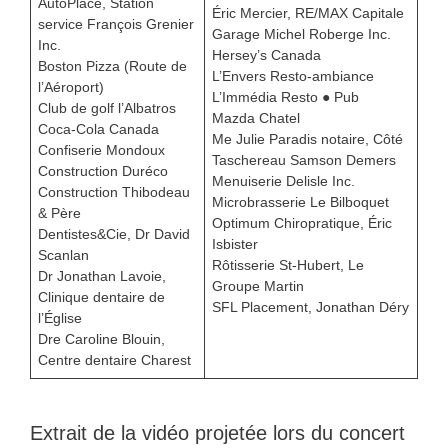
AutoPlace, Station
Éric Mercier, RE/MAX Capitale
service François Grenier
Garage Michel Roberge Inc.
Inc.
Hersey’s Canada
Boston Pizza (Route de
L’Envers Resto-ambiance
l’Aéroport)
L’Immédia Resto ● Pub
Club de golf l’Albatros
Mazda Chatel
Coca-Cola Canada
Me Julie Paradis notaire, Côté
Confiserie Mondoux
Taschereau Samson Demers
Construction Duréco
Menuiserie Delisle Inc.
Construction Thibodeau
Microbrasserie Le Bilboquet
& Père
Optimum Chiropratique, Éric
Dentistes&Cie, Dr David
Isbister
Scanlan
Rôtisserie St-Hubert, Le
Dr Jonathan Lavoie,
Groupe Martin
Clinique dentaire de
SFL Placement, Jonathan Déry
l’Église
Dre Caroline Blouin,
Centre dentaire Charest
Extrait de la vidéo projetée lors du concert