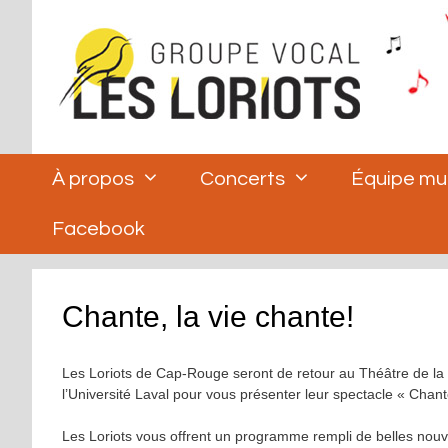
Aller
au
contenu
À propos
Concerts
Équipe mu
Facebook
Chante, la vie chante!
Les Loriots de Cap-Rouge seront de retour au Théâtre de la 
l’Université Laval pour vous présenter leur spectacle « Chante
Les Loriots vous offrent un programme rempli de belles no