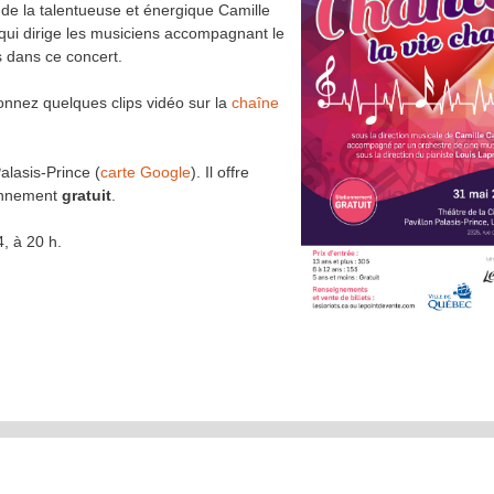
 de la talentueuse et énergique Camille
qui dirige les musiciens accompagnant le
 dans ce concert.
sionnez quelques clips vidéo sur la
chaîne
Palasis-Prince (
carte Google
). Il offre
tionnement
gratuit
.
, à 20 h.